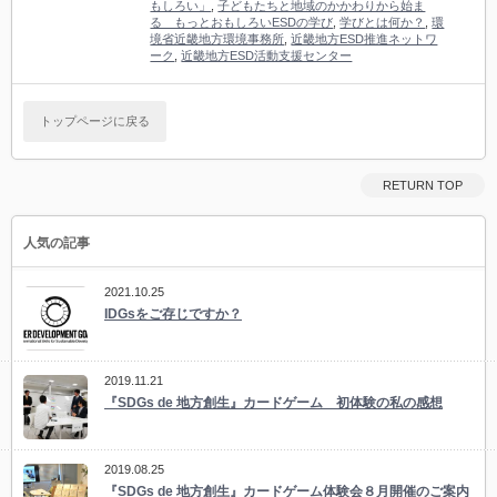
もしろい」
,
子どもたちと地域のかかわりから始ま
る もっとおもしろいESDの学び
,
学びとは何か？
,
環
境省近畿地方環境事務所
,
近畿地方ESD推進ネットワ
ーク
,
近畿地方ESD活動支援センター
トップページに戻る
RETURN TOP
人気の記事
2021.10.25
IDGsをご存じですか？
2019.11.21
『SDGs de 地方創生』カードゲーム 初体験の私の感想
2019.08.25
『SDGs de 地方創生』カードゲーム体験会８月開催のご案内