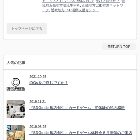
る もっとおもしろいESDの学び
,
学びとは何か？
,
環
境省近畿地方環境事務所
,
近畿地方ESD推進ネットワ
ーク
,
近畿地方ESD活動支援センター
トップページに戻る
RETURN TOP
人気の記事
2021.10.25
IDGsをご存じですか？
2019.11.21
『SDGs de 地方創生』カードゲーム 初体験の私の感想
2019.08.25
『SDGs de 地方創生』カードゲーム体験会８月開催のご案内