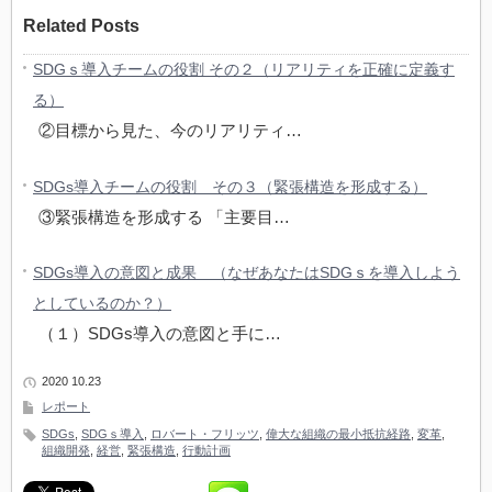
Related Posts
SDGｓ導入チームの役割 その２（リアリティを正確に定義す
る）
②目標から見た、今のリアリティ…
SDGs導入チームの役割 その３（緊張構造を形成する）
③緊張構造を形成する 「主要目…
SDGs導入の意図と成果 （なぜあなたはSDGｓを導入しよう
としているのか？）
（１）SDGs導入の意図と手に…
2020 10.23
レポート
SDGs
,
SDGｓ導入
,
ロバート・フリッツ
,
偉大な組織の最小抵抗経路
,
変革
,
組織開発
,
経営
,
緊張構造
,
行動計画