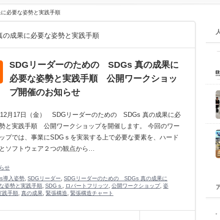
成果に必要な姿勢と実践手順
 真の成果に必要な姿勢と実践手順
SDGリーダーのための SDGs 真の成果に
必要な姿勢と実践手順 公開ワークショッ
プ開催のお知らせ
1年12月17日（金） SDGリーダーのための SDGs 真の成果に必
勢と実践手順 公開ワークショップを開催します。 今回のワー
ップでは、事業にSDGｓを実装する上で必要な要素を、ハード
とソフトウェア２つの観点から…
らせ
Gs導入姿勢
,
SDGリーダー
,
SDGリーダーのための SDGs 真の成果に
な姿勢と実践手順
,
SDGｓ
,
ロバートフリッツ
,
公開ワークショップ
,
姿
実践手順
,
真の成果
,
緊張構造
,
緊張構造チャート