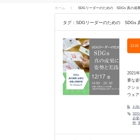
ホーム
SDGリーダーのための SDGs 真の
タグ：SDGリーダーのための SDGs
12.01
202
要な姿
クショ
ウェア
お知
SD
必要
勢
,