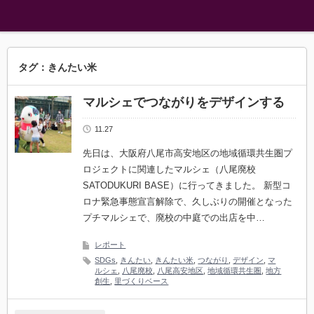
タグ：きんたい米
マルシェでつながりをデザインする
11.27
先日は、大阪府八尾市高安地区の地域循環共生圏プ
ロジェクトに関連したマルシェ（八尾廃校
SATODUKURI BASE）に行ってきました。 新型コ
ロナ緊急事態宣言解除で、久しぶりの開催となった
プチマルシェで、廃校の中庭での出店を中…
レポート
SDGs
,
きんたい
,
きんたい米
,
つながり
,
デザイン
,
マ
ルシェ
,
八尾廃校
,
八尾高安地区
,
地域循環共生圏
,
地方
創生
,
里づくりベース