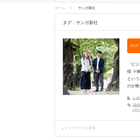
ホーム
サンガ新社
タグ：サンガ新社
02.27
「ビジ
様 ※
という
のが株
レポ
11
バー
トップページに戻る