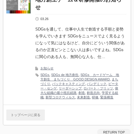
せ
03.26
SDGsを通して、仕事や人生で創造する手順と姿勢
を学んでいきます SDGsをニュースでよく見るよう
になって気にはなるけど、自分にどういう関係があ
るのか正直ピンとこない人は多いですよね。SDGs
に関心のある人も、無関心な人も、仕…
お知らせ
SDGs
,
SDGs de 地方創生
,
SDGs カードゲーム 地
方創生 まちづくり GOOD DESIGN AWARD
,
まち
づくり
,
バックキャスティング
,
パンデミック
,
ピータ
ー・センゲ
,
リーダーシップ
,
ロバート・フリッツ
,
偉
大な組織の最小抵抗経路
,
創造
,
創造志向
,
学習する組
織
,
新型コロナウィルス
,
未来創造
,
研修
,
緊張構造
トップページに戻る
RETURN TOP