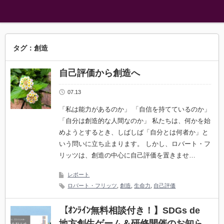
タグ：創造
自己評価から創造へ
07.13
「私は能力があるのか」 「自信を持てているのか」
「自分は創造的な人間なのか」 私たちは、何かを始
めようとするとき、しばしば「自分とは何者か」と
いう問いに立ち止まります。 しかし、ロバート・フ
リッツは、創造の中心に自己評価を置きませ…
レポート
ロバート・フリッツ
,
創造
,
生命力
,
自己評価
【ｵﾝﾗｲﾝ無料相談付き！】SDGs de
地方創生ゲーム＆研修開催のお知ら