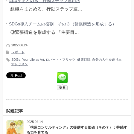
組織をまとめる、行動ステップ運用法
組織をまとめる、行動ステップ運…
SDGs導入チームの役割 その３（緊張構造を形成する）
③緊張構造を形成する 「主要目…
2022 06.24
レポート
SDGs
,
Your Life as Art
,
ロバート・フリッツ
,
健康戦略
,
自分の人生を創り出
すレッスン
関連記事
2025 04.14
「構造コンサルティング」の提供する価値（その７）：持続す
る力を育てる